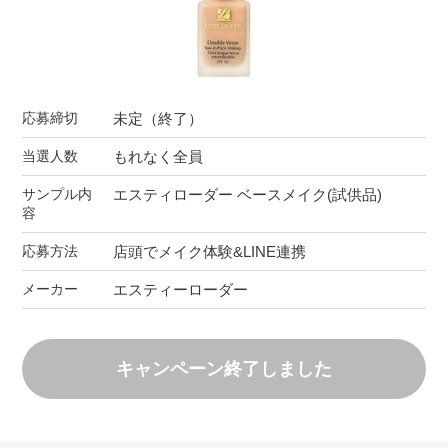
応募締切
未定（終了）
当選人数
もれなく全員
サンプル内
エスティローダー ベースメイク(試供品)
容
応募方法
店頭でメイク体験&LINE連携
メーカー
エスティーローダー
キャンペーン終了しました