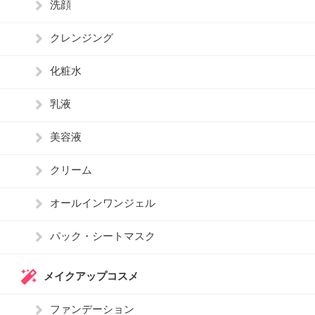
洗顔
クレンジング
化粧水
乳液
美容液
クリーム
オールインワンジェル
パック・シートマスク
メイクアップコスメ
ファンデーション