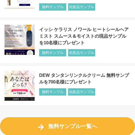
無料サンプル
化粧品サンプル
イッシ ケラリス ノワール ヒートシールヘア
ミスト スムース＆モイストの現品サンプル
を10名様にプレゼント
無料サンプル
化粧品サンプル
DEW タンタンリンクルクリーム 無料サンプ
ルを700名様にプレゼント
無料サンプル
化粧品サンプル
無料サンプル一覧へ