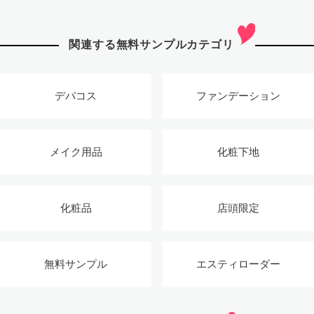
関連する無料サンプルカテゴリ
デパコス
ファンデーション
メイク用品
化粧下地
化粧品
店頭限定
無料サンプル
エスティローダー