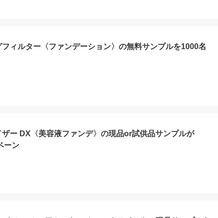
グフィルター〈ファンデーション〉の無料サンプルを1000名
ザー DX〈美容液ファンデ〉の現品or試供品サンプルが
ペーン