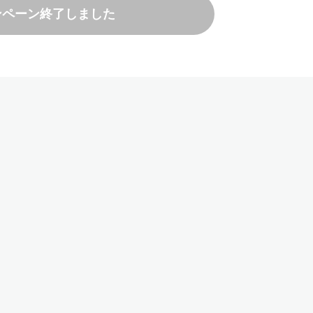
ンペーン終了しました