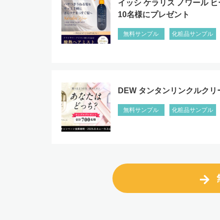
イッシ ケラリス ノワール 
10名様にプレゼント
無料サンプル
化粧品サンプル
DEW タンタンリンクルクリ
無料サンプル
化粧品サンプル