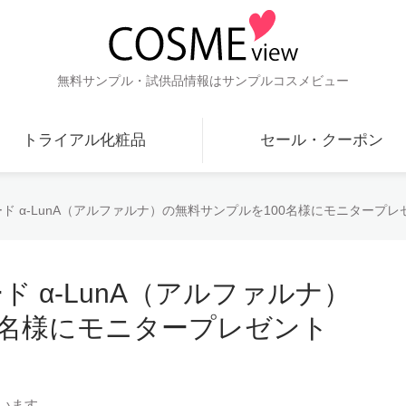
無料サンプル・試供品情報はサンプルコスメビュー
トライアル化粧品
セール・クーポン
ド α-LunA（アルファルナ）の無料サンプルを100名様にモニタープレ
 α-LunA（アルファルナ）
0名様にモニタープレゼント
います