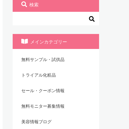
検索
メインカテゴリー
無料サンプル・試供品
トライアル化粧品
セール・クーポン情報
無料モニター募集情報
美容情報ブログ