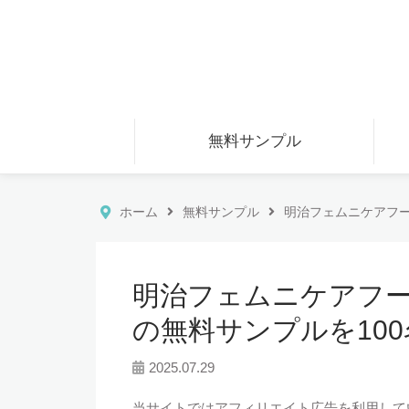
無料サンプル
ホーム
無料サンプル
明治フェムニケアフー
明治フェムニケアフード
の無料サンプルを10
2025.07.29
当サイトではアフィリエイト広告を利用して