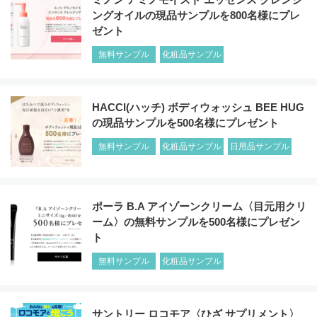
ングオイルの現品サンプルを800名様にプレ
ゼント
無料サンプル
化粧品サンプル
HACCI(ハッチ) ボディウォッシュ BEE HUG
の現品サンプルを500名様にプレゼント
無料サンプル
化粧品サンプル
日用品サンプル
ポーラ B.A アイゾーンクリーム〈目元用クリ
ーム〉の無料サンプルを500名様にプレゼン
ト
無料サンプル
化粧品サンプル
サントリー ロコモア〈ひざ サプリメント〉