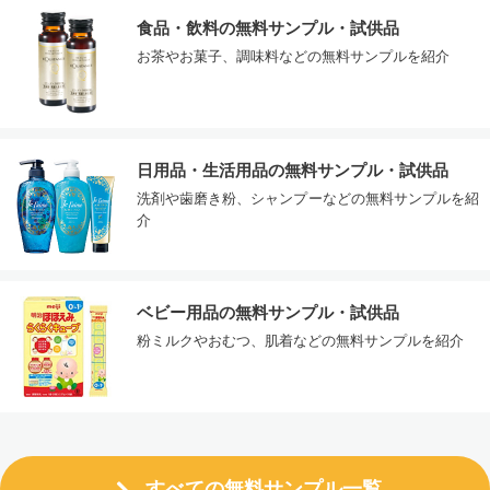
食品・飲料の無料サンプル・試供品
お茶やお菓子、調味料などの無料サンプルを紹介
日用品・生活用品の無料サンプル・試供品
洗剤や歯磨き粉、シャンプーなどの無料サンプルを紹
介
ベビー用品の無料サンプル・試供品
粉ミルクやおむつ、肌着などの無料サンプルを紹介
すべての無料サンプル一覧