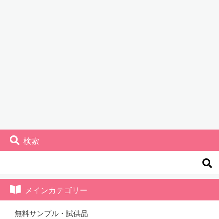
検索
メインカテゴリー
無料サンプル・試供品