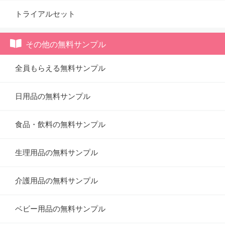
トライアルセット
その他の無料サンプル
全員もらえる無料サンプル
日用品の無料サンプル
食品・飲料の無料サンプル
生理用品の無料サンプル
介護用品の無料サンプル
ベビー用品の無料サンプル