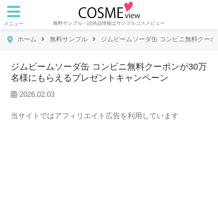
無料サンプル・試供品情報はサンプルコスメビュー
メニュー
ホーム
無料サンプル
ジムビームソーダ缶 コンビニ無料クーポ
ジムビームソーダ缶 コンビニ無料クーポンが30万
名様にもらえるプレゼントキャンペーン
2026.02.03
当サイトではアフィリエイト広告を利用しています