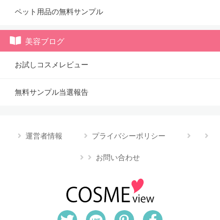
ペット用品の無料サンプル
美容ブログ
お試しコスメレビュー
無料サンプル当選報告
運営者情報
プライバシーポリシー
お問い合わせ