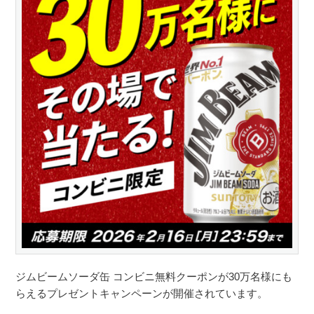
ジムビームソーダ缶 コンビニ無料クーポンが30万名様にも
らえるプレゼントキャンペーンが開催されています。