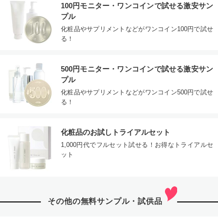
100円モニター・ワンコインで試せる激安サン
プル
化粧品やサプリメントなどがワンコイン100円で試せ
る！
500円モニター・ワンコインで試せる激安サン
プル
化粧品やサプリメントなどがワンコイン500円で試せ
る！
化粧品のお試しトライアルセット
1,000円代でフルセット試せる！お得なトライアルセ
ット
その他の無料サンプル・試供品