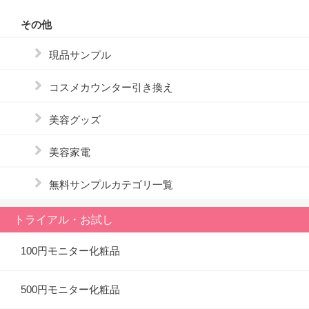
その他
現品サンプル
コスメカウンター引き換え
美容グッズ
美容家電
無料サンプルカテゴリ一覧
トライアル・お試し
100円モニター化粧品
500円モニター化粧品