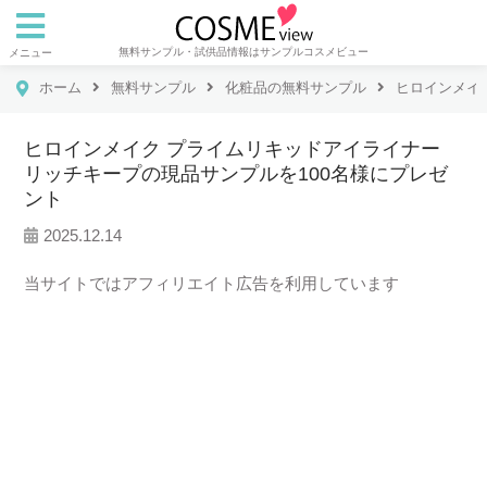
無料サンプル・試供品情報はサンプルコスメビュー
メニュー
ホーム
無料サンプル
化粧品の無料サンプル
ヒロインメイ
ヒロインメイク プライムリキッドアイライナー
リッチキープの現品サンプルを100名様にプレゼ
ント
2025.12.14
当サイトではアフィリエイト広告を利用しています