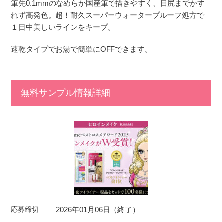
筆先0.1mmのなめらか国産筆で描きやすく、目尻までかす
れず高発色。超！耐久スーパーウォータープルーフ処方で
１日中美しいラインをキープ。
速乾タイプでお湯で簡単にOFFできます。
無料サンプル情報詳細
応募締切
2026年01月06日（終了）