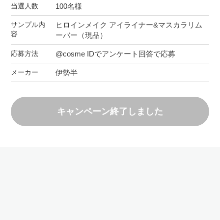
当選人数
100名様
サンプル内
ヒロインメイク アイライナー&マスカラリム
容
ーバー（現品）
応募方法
@cosme IDでアンケート回答で応募
メーカー
伊勢半
キャンペーン終了しました