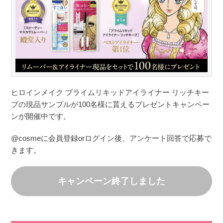
ヒロインメイク プライムリキッドアイライナー リッチキー
プの現品サンプルが100名様に貰えるプレゼントキャンペー
ンが開催中です。
@cosmeに会員登録orログイン後、アンケート回答で応募で
きます。
キャンペーン終了しました