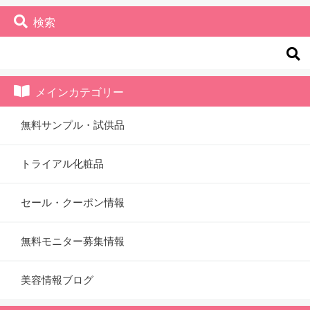
検索
メインカテゴリー
無料サンプル・試供品
トライアル化粧品
セール・クーポン情報
無料モニター募集情報
美容情報ブログ