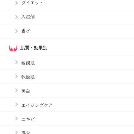
ダイエット
入浴剤
香水
肌質・効果別
敏感肌
乾燥肌
美白
エイジングケア
ニキビ
毛穴