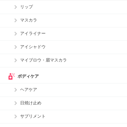
リップ
マスカラ
アイライナー
アイシャドウ
マイブロウ・眉マスカラ
ボディケア
ヘアケア
日焼け止め
サプリメント