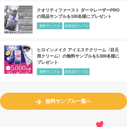
クオリティファースト ダーマレーザーPRO
の現品サンプルを100名様にプレゼント
無料サンプル
化粧品サンプル
ヒロインメイク アイエステクリーム〈目元
用クリーム〉の無料サンプルを5,000名様に
プレゼント
無料サンプル
化粧品サンプル
無料サンプル一覧へ