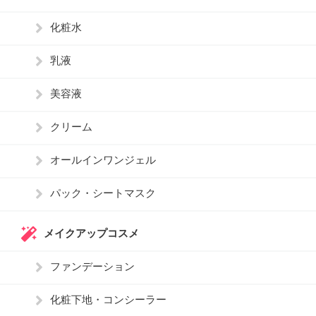
化粧水
乳液
美容液
クリーム
オールインワンジェル
パック・シートマスク
メイクアップコスメ
ファンデーション
化粧下地・コンシーラー