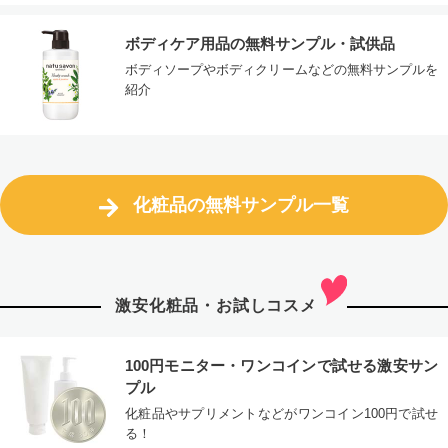
ボディケア用品の無料サンプル・試供品
ボディソープやボディクリームなどの無料サンプルを
紹介
化粧品の無料サンプル一覧
激安化粧品・お試しコスメ
100円モニター・ワンコインで試せる激安サン
プル
化粧品やサプリメントなどがワンコイン100円で試せ
る！