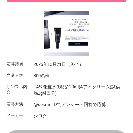
応募締切
2025年10月21日（終了）
当選人数
800名様
サンプル内
FAS 化粧水(現品120ml)&アイクリーム(試供
容
品1g/4回分)
応募方法
@cosme IDでアンケート回答で応募
メーカー
シロク