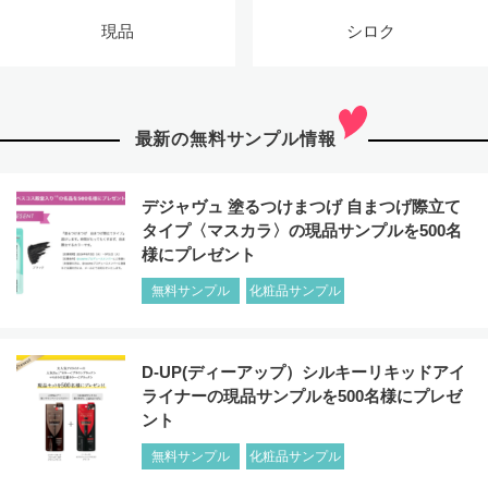
現品
シロク
最新の無料サンプル情報
デジャヴュ 塗るつけまつげ 自まつげ際立て
タイプ〈マスカラ〉の現品サンプルを500名
様にプレゼント
無料サンプル
化粧品サンプル
D-UP(ディーアップ）シルキーリキッドアイ
ライナーの現品サンプルを500名様にプレゼ
ント
無料サンプル
化粧品サンプル