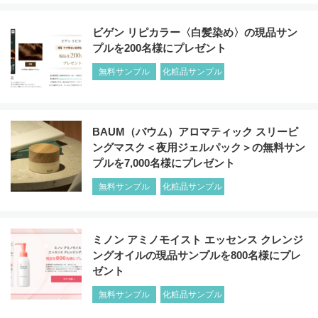
ビゲン リピカラー〈白髪染め〉の現品サン
プルを200名様にプレゼント
無料サンプル
化粧品サンプル
BAUM（バウム）アロマティック スリーピ
ングマスク＜夜用ジェルパック＞の無料サン
プルを7,000名様にプレゼント
無料サンプル
化粧品サンプル
ミノン アミノモイスト エッセンス クレンジ
ングオイルの現品サンプルを800名様にプレ
ゼント
無料サンプル
化粧品サンプル