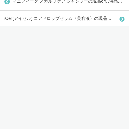
マニフィーク スカルプケア シャンプーの現品or試供品サンプルを333名様にプレゼント
iCell(アイセル) コアドロップセラム〈美容液〉の現品サンプルを100名様にプレゼント