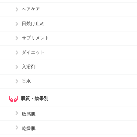
ヘアケア
日焼け止め
サプリメント
ダイエット
入浴剤
香水
肌質・効果別
敏感肌
乾燥肌