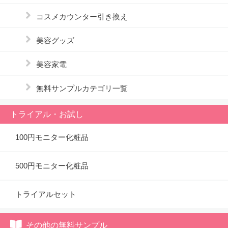
コスメカウンター引き換え
美容グッズ
美容家電
無料サンプルカテゴリ一覧
トライアル・お試し
100円モニター化粧品
500円モニター化粧品
トライアルセット
その他の無料サンプル