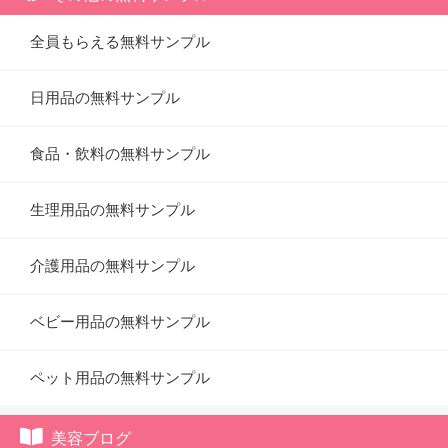
全員もらえる無料サンプル
日用品の無料サンプル
食品・飲料の無料サンプル
生理用品の無料サンプル
介護用品の無料サンプル
ベビー用品の無料サンプル
ペット用品の無料サンプル
美容ブログ