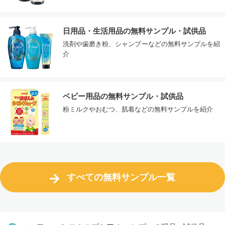
日用品・生活用品の無料サンプル・試供品
洗剤や歯磨き粉、シャンプーなどの無料サンプルを紹
介
ベビー用品の無料サンプル・試供品
粉ミルクやおむつ、肌着などの無料サンプルを紹介
すべての無料サンプル一覧